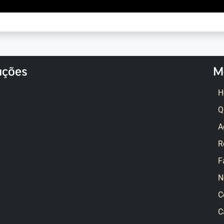
ações
M
H
Q
A
R
F
N
C
C