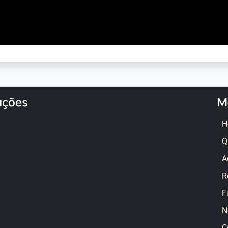
ações
M
H
Q
A
R
F
N
C