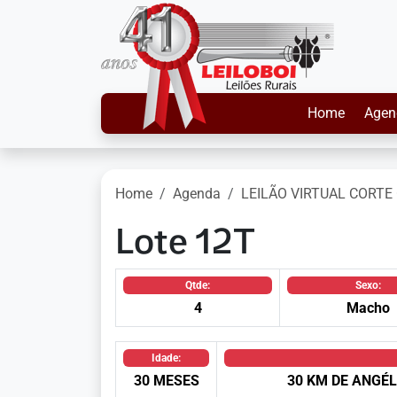
Home
Agen
Home
Agenda
LEILÃO VIRTUAL CORTE 
Lote 12T
Qtde:
Sexo:
4
Macho
Idade:
30 MESES
30 KM DE ANGÉL