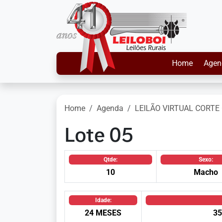
Home
Agen
Home
Agenda
LEILÃO VIRTUAL CORTE 
Lote 05
Qtde:
Sexo:
10
Macho
Idade:
24 MESES
35