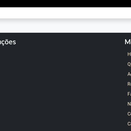
ações
M
H
Q
A
R
F
N
C
C