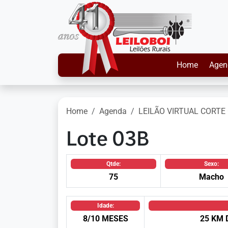
Home
Agen
Home
Agenda
LEILÃO VIRTUAL CORTE 
Lote 03B
Qtde:
Sexo:
75
Macho
Idade:
8/10 MESES
25 KM 