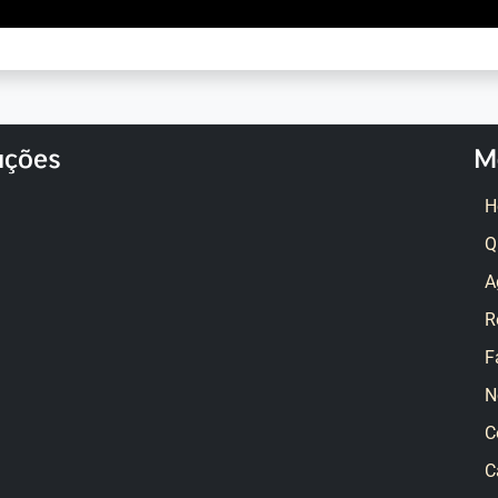
ações
M
H
Q
A
R
F
N
C
C