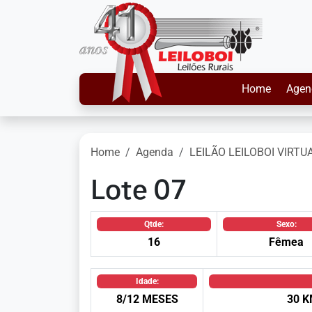
Home
Agen
Home
Agenda
LEILÃO LEILOBOI VIRTU
Lote 07
Qtde:
Sexo:
16
Fêmea
Idade:
8/12 MESES
30 K