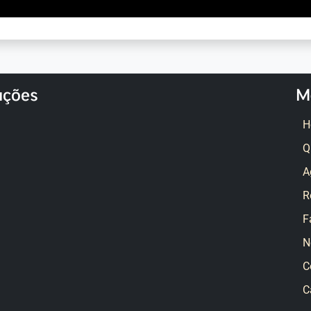
ações
M
H
Q
A
R
F
N
C
C