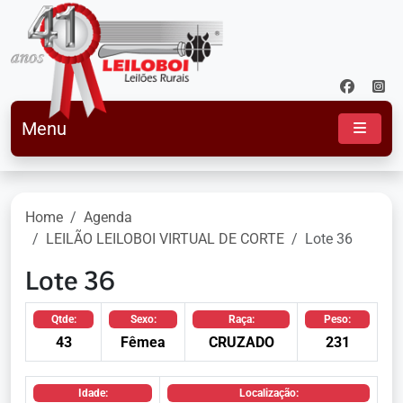
Menu
Home
Agenda
LEILÃO LEILOBOI VIRTUAL DE CORTE
Lote 36
Lote 36
Qtde:
Sexo:
Raça:
Peso:
43
Fêmea
CRUZADO
231
Idade:
Localização: