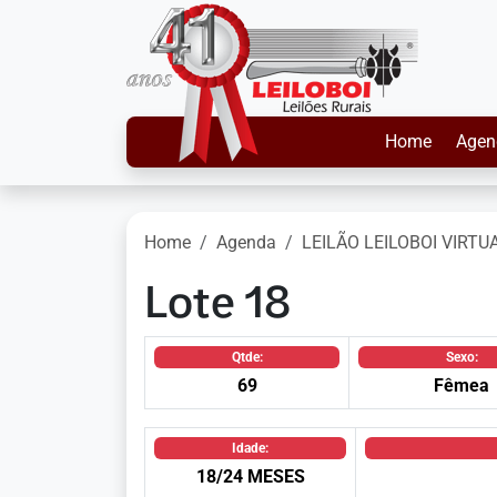
Home
Agen
Home
Agenda
LEILÃO LEILOBOI VIRTU
Lote 18
Qtde:
Sexo:
69
Fêmea
Idade:
18/24 MESES