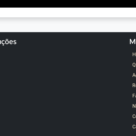
ações
M
H
Q
A
R
F
N
C
C