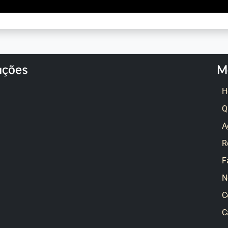
ações
M
H
Q
A
R
F
N
C
C