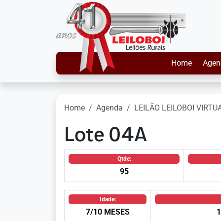
Home
Agen
Home
Agenda
LEILÃO LEILOBOI VIRTU
Lote 04A
Qtde:
95
Idade:
7/10 MESES
1