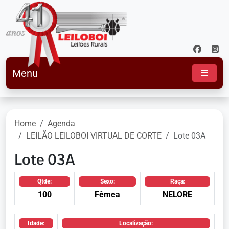
Menu
Home
Agenda
LEILÃO LEILOBOI VIRTUAL DE CORTE
Lote 03A
Lote 03A
Qtde:
Sexo:
Raça:
100
Fêmea
NELORE
Idade:
Localização: