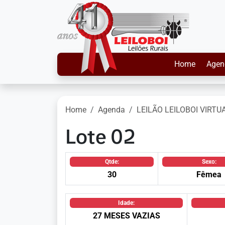
Home
Agen
Home
Agenda
LEILÃO LEILOBOI VIRTU
Lote 02
Qtde:
Sexo:
30
Fêmea
Idade:
27 MESES VAZIAS