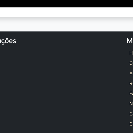
ações
M
H
Q
A
R
F
N
C
C