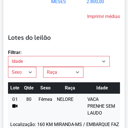
MESES
2.800,00
Imprimir médias
Lotes do leilão
Filtrar:
Lote
Qtde
Sexo
Raça
Idade
Pe
G1
80
Fêmea
NELORE
VACA
44
PRENHE SEM
LAUDO
Localização:
160 KM MIRANDA-MS / EMBARQUE FAZ