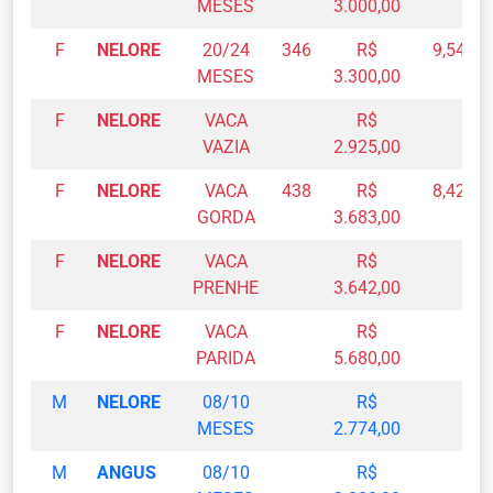
MESES
3.000,00
F
NELORE
20/24
346
R$
9,54
MESES
3.300,00
F
NELORE
VACA
R$
VAZIA
2.925,00
F
NELORE
VACA
438
R$
8,42
GORDA
3.683,00
F
NELORE
VACA
R$
PRENHE
3.642,00
F
NELORE
VACA
R$
PARIDA
5.680,00
M
NELORE
08/10
R$
MESES
2.774,00
M
ANGUS
08/10
R$