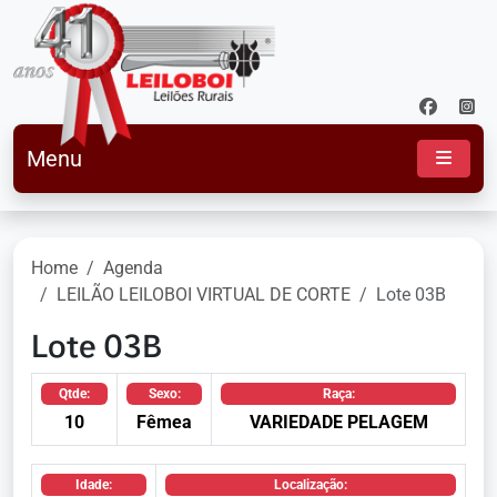
Menu
Home
Agenda
LEILÃO LEILOBOI VIRTUAL DE CORTE
Lote 03B
Lote 03B
Qtde:
Sexo:
Raça:
10
Fêmea
VARIEDADE PELAGEM
Idade:
Localização: