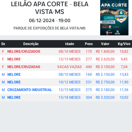
LEILÃO APA CORTE - BELA
VISTA/MS
06/12/2024 - 19:00
PARQUE DE EXPOSIÇÕES DE BELA VISTA/MS
Sx
Descrição
Idade
Peso
Valor
Kg/Vivo
F
NELORE/CRUZADOS
08/10 MESES
170
R$ 1.840,00
10,82
F
NELORE
12/15 MESES
277
R$ 2.620,00
9,45
F
NELORE/CRUZADAS
VACAS VAZIAS
440
R$ 3.100,00
7,04
M
NELORE
08/10 MESES
160
R$ 2.150,00
13,43
M
NELORE
10/12 MESES
231
R$ 2.750,00
11,90
M
CRUZAMENTO INDUSTRIAL
12/15 MESES
275
R$ 3.180,00
11,56
M
NELORE
15/18 MESES
304
R$ 3.320,00
10,92